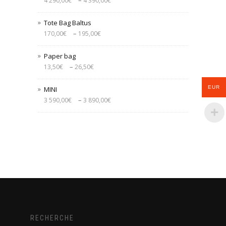
–
4 290,00
€
4 390,00
€
Tote Bag Baltus
–
170,00
€
195,00
€
Paper bag
–
13,50
€
26,50
€
EUR
MINI
–
3 590,00
€
3 890,00
€
RECHERCHE