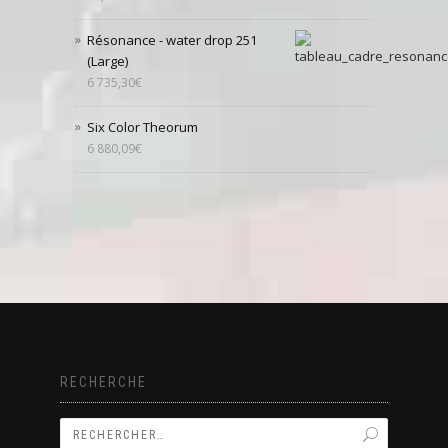
Résonance - water drop 251
(Large)
6 735,30
€
Six Color Theorum
6 880,09
€
RECHERCHE