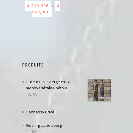
4 290,00
€
4
–
590,00
€
PRODUITS
Huile d'olive vierge extra
monovariétale Chétoui
12,70
€
Hennessy Privé
Riesling Lippelsberg
11,40
€