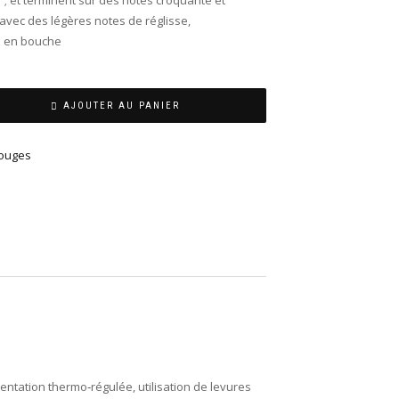
 avec des légères notes de réglisse,
e en bouche
AJOUTER AU PANIER
Rouges
rmentation thermo‐régulée, utilisation de levures