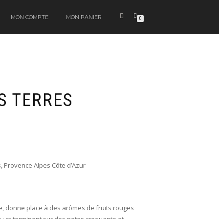
MON COMPTE
MON PANIER
0
S TERRES
 Provence Alpes Côte d’Azur
e, donne place à des arômes de fruits rouges
 ; et terminent sur des notes croquante et