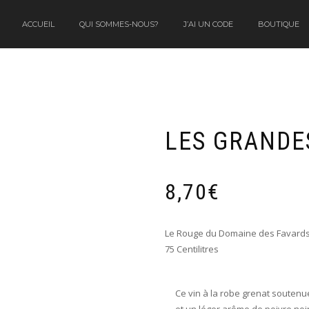
ACCUEIL
QUI SOMMES-NOUS?
J’AI UN CODE
BOUTIQUE
LES GRANDE
8,70
€
Le Rouge du Domaine des Favards,
75 Centilitres
Ce vin à la robe grenat soutenu
et un léger arôme de poivre noir