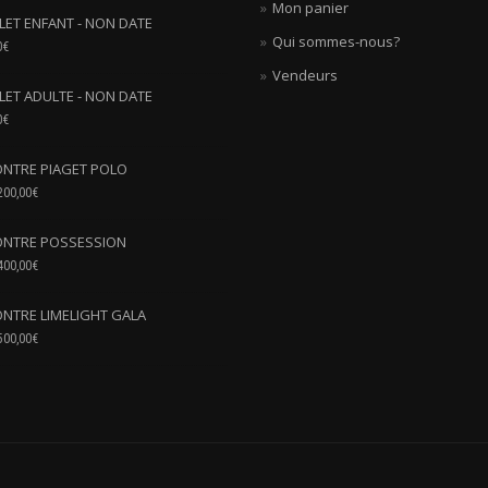
Mon panier
LLET ENFANT - NON DATE
Qui sommes-nous?
0
€
Vendeurs
LLET ADULTE - NON DATE
0
€
NTRE PIAGET POLO
200,00
€
NTRE POSSESSION
400,00
€
NTRE LIMELIGHT GALA
500,00
€