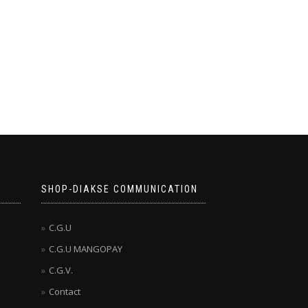
SHOP-DIAKSE COMMUNICATION
C.G.U
C.G.U MANGOPAY
C.G.V.
Contact