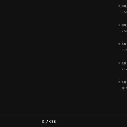
BI
3,5
BI
7,5
MO
15 
MO
25 
MO
85 
DIAKSE