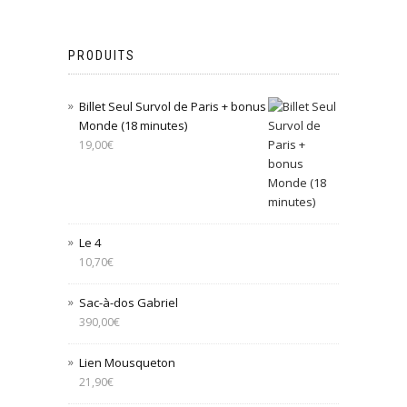
PRODUITS
Billet Seul Survol de Paris + bonus
Monde (18 minutes)
19,00
€
Le 4
10,70
€
Sac-à-dos Gabriel
390,00
€
Lien Mousqueton
21,90
€