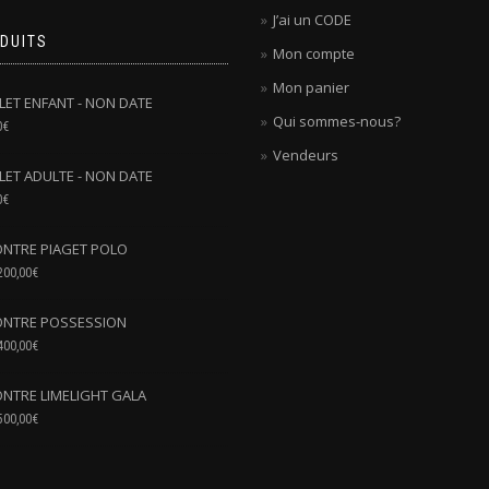
J’ai un CODE
DUITS
Mon compte
Mon panier
LLET ENFANT - NON DATE
Qui sommes-nous?
0
€
Vendeurs
LLET ADULTE - NON DATE
0
€
NTRE PIAGET POLO
200,00
€
NTRE POSSESSION
400,00
€
NTRE LIMELIGHT GALA
500,00
€