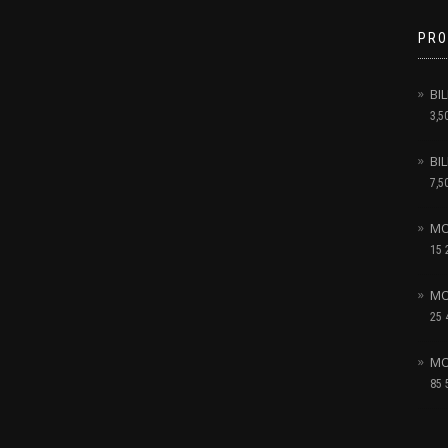
PRO
BI
3,5
BI
7,5
MO
15 
MO
25 
MO
85 