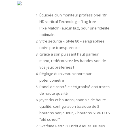
Équipée d’un moniteur professionel 19’’
HD vertical Technologie “Lag free
PixelMatch” (aucun lag), pour une fidélité
optimale.
Vitre sécurité « Style 80 » sérigraphiée
noire par transparence
Grâce à son puissant haut parleur
mono, redécouvrez les bandes son de
vos jeux préférées !
Réglage du niveau sonore par
potentiomètre
Panel de contrôle sérigraphié anti-traces
de haute qualité
Joysticks et boutons japonais de haute
qualité, configuration basique de 3
boutons par joueur, 2 boutons START U.S
“old school”
Système Rétro 80, prêt à jouer, 60 jeux