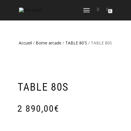
DÉPLIER
0
LA
NAVIGATION
Accueil
/
Borne arcade
/
TABLE 80'S
/ TABLE 80S
TABLE 80S
2 890,00
€